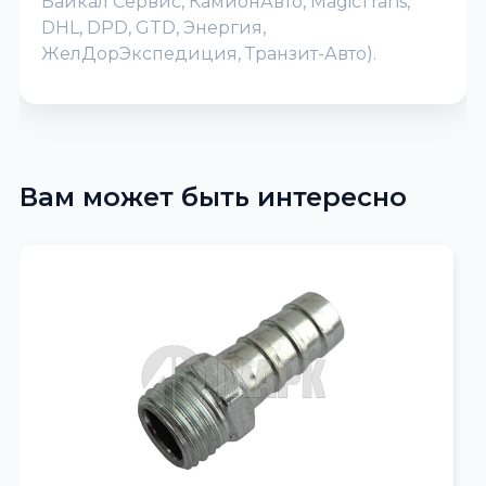
Байкал Сервис, КамионАвто, MagicTrans,
DHL, DPD, GTD, Энергия,
ЖелДорЭкспедиция, Транзит-Авто).
Вам может быть интересно