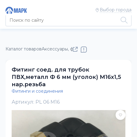
Выбор города
Каталог товаров
Аксессуары, фонари, фитинги, метизы
Фити
Фитинг соед. для трубок
ПВХ,металл Ф 6 мм (уголок) М16х1,5
нар.резьба
Фитинги и соединения
Артикул: PL 06 M16