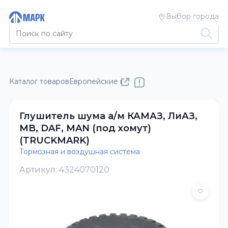
Выбор города
Каталог товаров
Европейские полуприцепы и тягачи
Тормоз
Глушитель шума а/м КАМАЗ, ЛиАЗ,
MB, DAF, MAN (под хомут)
(TRUCKMARK)
Тормозная и воздушная система
Артикул: 4324070120