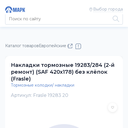
Выбор города
Каталог товаров
Европейские полуприцепы и тягачи
Тормоз
Накладки тормозные 19283/284 (2-й
ремонт) (SAF 420х178) без клёпок
(Frasle)
Тормозные колодки/ накладки
Артикул: Frasle 19283 20