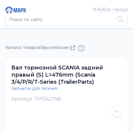
Выбор города
Каталог товаров
Европейские полуприцепы и тягачи
Запчас
Вал тормозной SCANIA задний
правый (S) L=476mm (Scania
3/4/P/R/T-Series (TrailerParts)
Запчасти для тягачей
Артикул: TP1342748