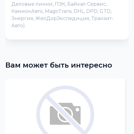
Деловые линии, ПЭК, Байкал Сервис,
КамионАвто, MagicTrans, DHL, DPD, GTD,
Энергия, ЖелДорЭкспедиция, Транзит-
Авто).
Вам может быть интересно