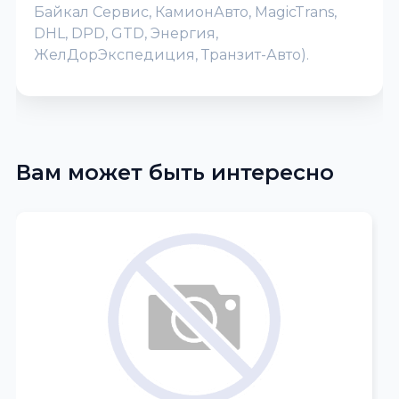
Байкал Сервис, КамионАвто, MagicTrans,
DHL, DPD, GTD, Энергия,
ЖелДорЭкспедиция, Транзит-Авто).
Вам может быть интересно