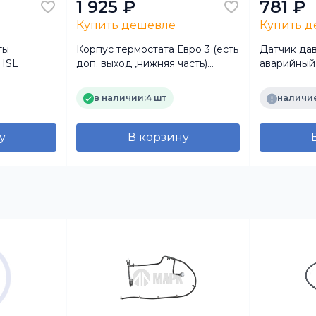
1 925 ₽
781 ₽
Купить дешевле
Купить 
ты
Корпус термостата Евро 3 (есть
Датчик да
 ISL
доп. выход ,нижняя часть)
аварийный 
(ISF2.8) 5264757
6ISBe) 289
в наличии:
4 шт
наличие
у
В корзину