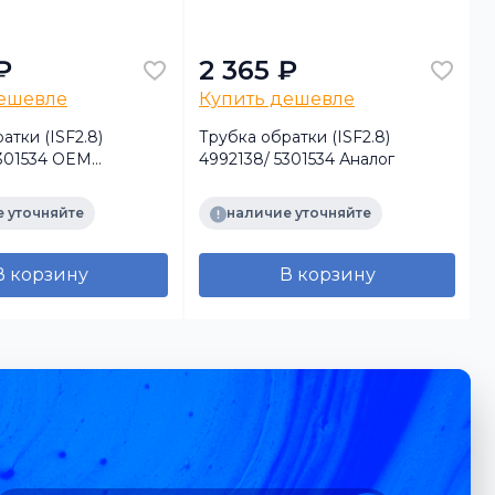
₽
2 365 ₽
дешевле
Купить дешевле
атки (ISF2.8)
Трубка обратки (ISF2.8)
Т
5301534 OEM
4992138/ 5301534 Аналог
 уточняйте
наличие уточняйте
В корзину
В корзину