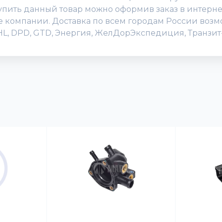
ить данный товар можно оформив заказ в интернет-
исе компании. Доставка по всем городам России воз
DHL, DPD, GTD, Энергия, ЖелДорЭкспедиция, Транзит-