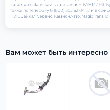
категорию Запчасти к двигателям КАММИНЗ. Куп
также по телефону 8 (800) 505 62 04 или в оф
ПЭК, Байкал Сервис, КамионАвто, MagicTrans, 
Вам может быть интересно