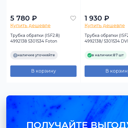
5 780 ₽
1 930 ₽
Купить дешевле
Купить дешевле
а)
Трубка обратки (ISF2.8)
Трубка обратки (ISF2
4992138 5301534 Foton
4992138/ 5301534 D
наличие уточняйте
в наличии:
87 шт
В корзину
В корзин
ПОЛУЧАЙТЕ ВЫГОД