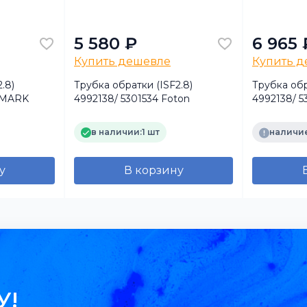
5 580 ₽
6 965 
Купить дешевле
Купить 
.8)
Трубка обратки (ISF2.8)
Трубка обр
VMARK
4992138/ 5301534 Foton
4992138/ 
DVMARK
в наличии:
1 шт
наличие
у
В корзину
У!