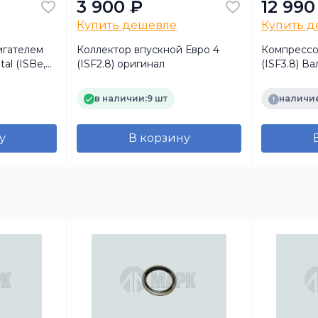
3 900 ₽
12 990
Купить дешевле
Купить 
игателем
Коллектор впускной Евро 4
Компрессо
al (ISBe,
(ISF2.8) оригинал
(ISF3.8) В
18 4988821
в наличии:
9 шт
наличие
у
В корзину