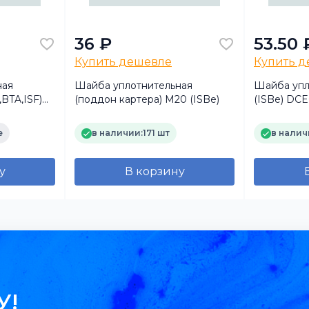
36 ₽
53.50 
Купить дешевле
Купить 
ная
Шайба уплотнительная
Шайба упл
,BTA,ISF)
(поддон картера) М20 (ISBe)
(ISBe) DC
VMARK
е
в наличии:
171 шт
в налич
у
В корзину
У!