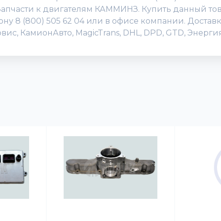
 Запчасти к двигателям КАММИНЗ. Купить данный то
фону 8 (800) 505 62 04 или в офисе компании. Доста
вис, КамионАвто, MagicTrans, DHL, DPD, GTD, Энерг