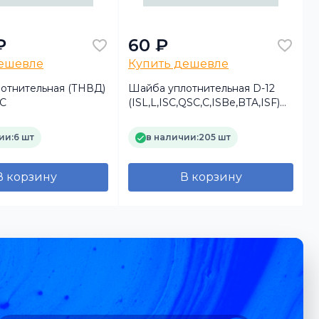
₽
60 ₽
дешевле
Купить дешевле
отнительная (ТНВД)
Шайба уплотнительная D-12
EC
(ISL,L,ISC,QSC,C,ISBe,BTA,ISF)
3935171 3283280 DCEC
т
ии:
6 шт
в наличии:
205 шт
В корзину
В корзину