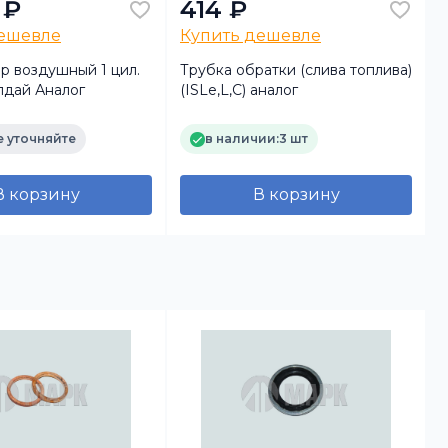
 ₽
414 ₽
дешевле
Купить дешевле
р воздушный 1 цил.
Трубка обратки (слива топлива)
Ш
алдай Аналог
(ISLe,L,С) аналог
 уточняйте
в наличии:
3 шт
В корзину
В корзину