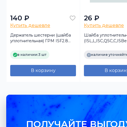
140 ₽
26 ₽
Купить дешевле
Купить дешевле
Держатель шестерни (шайба
Шайба уплотнитель
уплотнительная) ГРМ ISF2.8
(ISL,L,ISC,QSC,C,ISBe
FOTON
3935171 3283280 D
в наличии:
3 шт
наличие уточняйт
В корзину
В корзин
ПОЛУЧАЙТЕ ВЫГОД