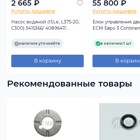
2 665 ₽
55 800 ₽
Купить дешевле
Купить дешевле
Насос водяной (ISLe, L375-20,
Блок управления дв
C300) 3415366/ 4089647/
EСМ Евро 3 Continent
3966841 Аналог
ISLe) 4943133 49405
наличие уточняйте
в наличии:
1 шт
В корзину
В корзин
Рекомендованные товары