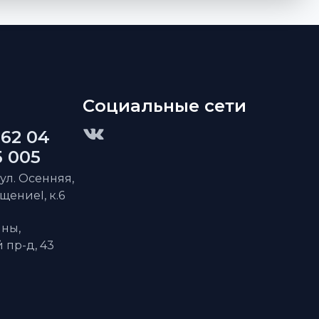
Социальные сети
 62 04
5 005
 ул. Осенняя,
ещениеI, к.6
ны,
пр-д, 43