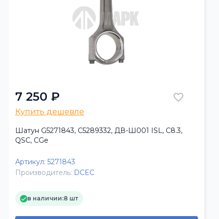
7 250 ₽
Купить дешевле
Шатун G5271843, C5289332, ДВ-Ш001 ISL, C8.3,
QSC, CGe
Артикул:
5271843
Производитель:
DCEC
в наличии:
8 шт