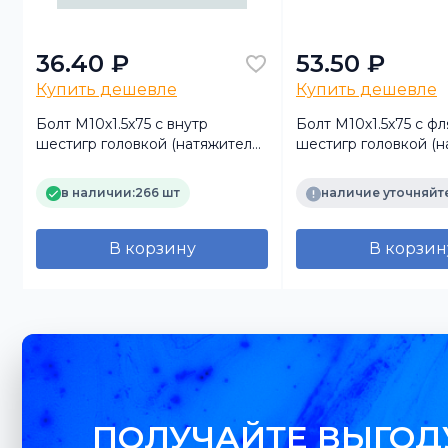
36.40 ₽
53.50 ₽
Купить дешевле
Купить дешевле
Болт M10х1.5х75 с внутр
Болт M10х1.5х75 с ф
шестигр головкой (натяжителя
шестигр головкой (н
ремня 4936440) ISBE
ремня 4936440) ISB
в наличии:
266 шт
наличие уточняйт
В корзину
В корзин
ПОЛУЧАЙТЕ ВЫГОД