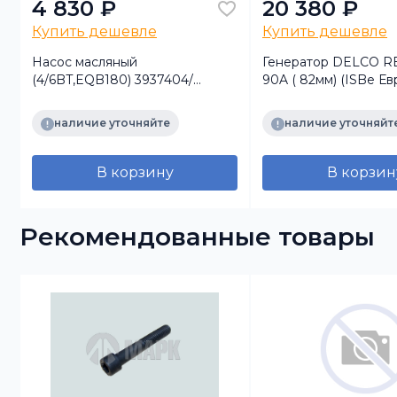
4 830 ₽
20 380 ₽
Купить дешевле
Купить дешевле
Насос масляный
Генератор DELCO R
(4/6BT,EQB180) 3937404/
90A ( 82мм) (ISBe Ев
4935792/ 5346430
6ISBe250 Евро3) 489
наличие уточняйте
наличие уточняйт
В корзину
В корзин
Рекомендованные товары