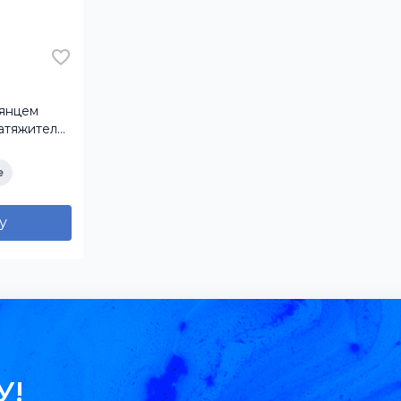
лянцем
атяжителя
E
е
у
У!