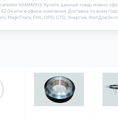
игателям КАММИНЗ. Купить данный товар можно офор
505 62 04 или в офисе компании. Доставка по всем го
о, MagicTrans, DHL, DPD, GTD, Энергия, ЖелДорЭксп