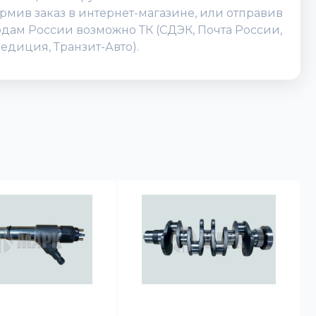
мив заказ в интернет-магазине, или отправив
родам России возможно ТК (СДЭК, Почта России,
едиция, Транзит-Авто).