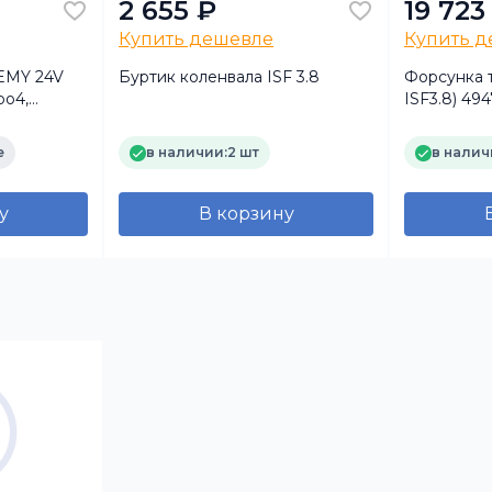
2 655 ₽
19 723
Купить дешевле
Купить 
EMY 24V
Буртик коленвала ISF 3.8
Форсунка 
ро4,
ISF3.8) 49
2320
120 134
е
в наличии:
2 шт
в налич
у
В корзину