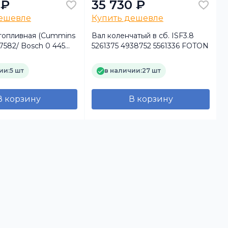
 ₽
35 730 ₽
дешевле
Купить дешевле
топливная (Cummins
Вал коленчатый в сб. ISF3.8
Р
47582/ Bosch 0 445
5261375 4938752 5561336 FOTON
(
ии:
5 шт
в наличии:
27 шт
В корзину
В корзину