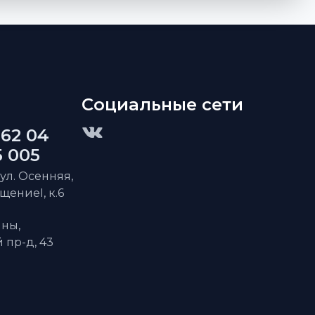
Социальные сети
 62 04
5 005
 ул. Осенняя,
ещениеI, к.6
ны,
пр-д, 43