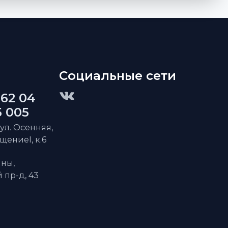
Социальные сети
 62 04
5 005
 ул. Осенняя,
ещениеI, к.6
ны,
пр-д, 43