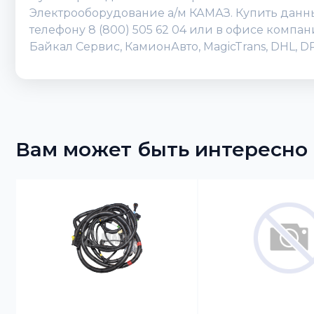
Электрооборудование а/м КАМАЗ. Купить данный
телефону 8 (800) 505 62 04 или в офисе компа
Байкал Сервис, КамионАвто, MagicTrans, DHL, 
Вам может быть интересно