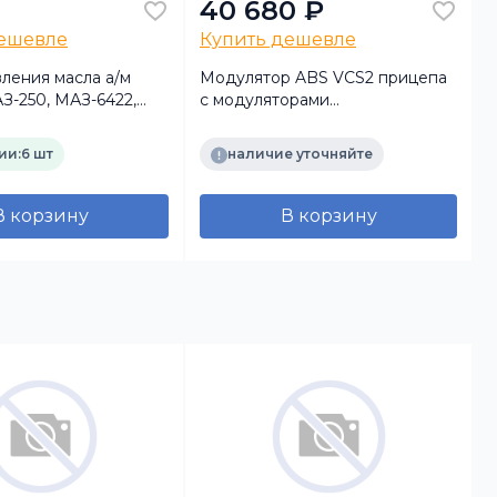
40 680 ₽
дешевле
Купить дешевле
ления масла а/м
Модулятор ABS VCS2 прицепа
З-250, МАЗ-6422,
с модуляторами
(
 М-2141 (ММ-370)
(WABCO,КИТАЙ)
РелКом
ии:
6 шт
наличие уточняйте
В корзину
В корзину