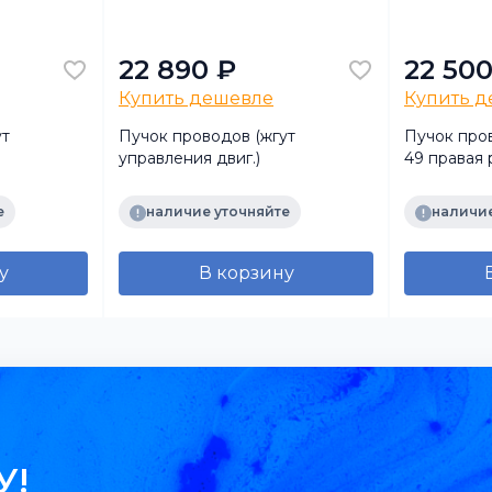
22 890 ₽
22 500
Купить дешевле
Купить 
ут
Пучок проводов (жгут
Пучок пров
управления двиг.)
49 правая 
е
наличие уточняйте
наличие
у
В корзину
У!