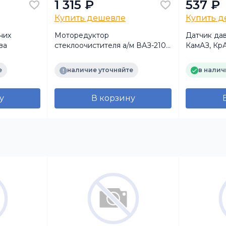
1 315 ₽
537 ₽
Купить дешевле
Купить 
них
Моторедуктор
Датчик дав
ва
стеклоочистителя а/м ВАЗ-2101
КамАЗ, КрА
(12 В, 6 Вт, 2,8 А, классика)
УРАЛ-5557,
(М14х1,5) 
е
наличие уточняйте
в налич
у
В корзину