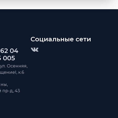
Социальные сети
 62 04
5 005
 ул. Осенняя,
ещениеI, к.6
ны,
пр-д, 43