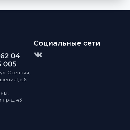
Социальные сети
 62 04
5 005
 ул. Осенняя,
ещениеI, к.6
ны,
пр-д, 43