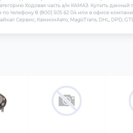
атегорию Ходовая часть а/м КАМАЗ. Купить данный 
же по телефону 8 (800) 505 62 04 или в офисе компа
Байкал Сервис, КамионАвто, MagicTrans, DHL, DPD, G