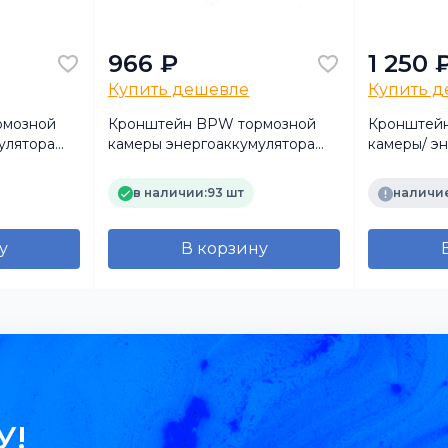
966 ₽
1 250 
Купить дешевле
Купить 
рмозной
Кронштейн BPW тормозной
Кронштей
улятора
камеры энергоаккумулятора
камеры/ э
Parts)
TP0318235840 (TrailerParts)
031823584
в наличии:
93 шт
наличие
у
В корзину
У!