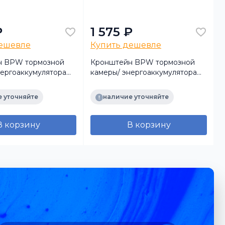
₽
1 575 ₽
дешевле
Купить дешевле
н BPW тормозной
Кронштейн BPW тормозной
нергоаккумулятора
камеры/ энергоаккумулятора
0
0318235840 (Bigoal)
 уточняйте
наличие уточняйте
В корзину
В корзину