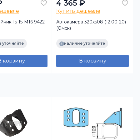
₽
4 365 ₽
дешевле
Купить дешевле
йник 15-15-М16 9422
Автокамера 320х508 (12.00-20)
(Омск)
в
н
 уточняйте
наличие уточняйте
В корзину
В корзину