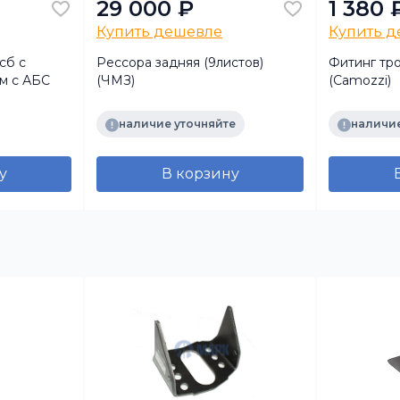
29 000 ₽
1 380 
Купить дешевле
Купить 
сб с
Рессора задняя (9листов)
Фитинг тро
м с АБС
(ЧМЗ)
(Camozzi)
наличие уточняйте
наличие
у
В корзину