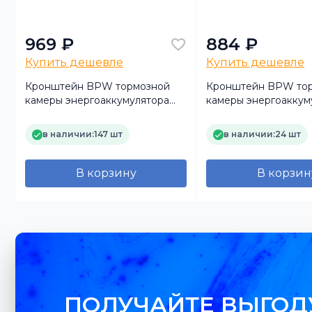
969 ₽
884 ₽
Купить дешевле
Купить дешевле
Кронштейн BPW тормозной
Кронштейн BPW то
камеры энергоаккумулятора
камеры энергоаккум
0318235780 (TrailerParts)
TP0318234770 (Trailer
в наличии:
147 шт
в наличии:
24 шт
В корзину
В корзин
ПОЛУЧАЙТЕ ВЫГОД