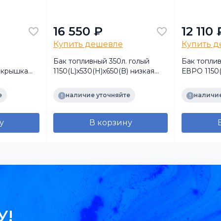
16 550 ₽
12 110 
Купить дешевле
Купить 
Бак топливный 350л. голый
Бак топлив
й крышка
1150(L)х530(H)х650(B) низкая
ЕВРО 1150(
горловина+полуоб крышка
низкая го
(КМЗ)
крышка (К
е
наличие уточняйте
наличие
у
В корзину
У!