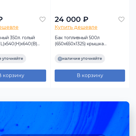
₽
24 000 ₽
дешевле
Купить дешевле
ный 350л. голый
Бак топливный 500л
L)х540(H)х640(B)
(650х650х1325) крышка
1
рловина+полуоб
полуоборот, с
МЗ)
комплектующими + РТИ
 уточняйте
наличие уточняйте
БАКОР
В корзину
В корзину