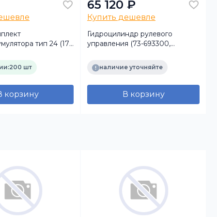
65 120 ₽
дешевле
Купить дешевле
плект
Гидроцилиндр рулевого
мулятора тип 24 (17
управления (73-693300,
А
лный комплект)
8344.974.133) ВНС БАЗ
ии:
200 шт
наличие уточняйте
В корзину
В корзину