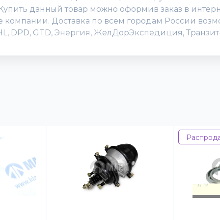
упить данный товар можно оформив заказ в интернет
исе компании. Доставка по всем городам России воз
DHL, DPD, GTD, Энергия, ЖелДорЭкспедиция, Транзит-
Распрод