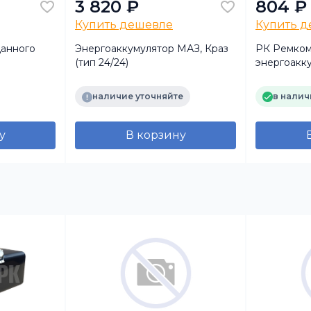
3 820 ₽
804 ₽
Купить дешевле
Купить 
данного
Энергоаккумулятор МАЗ, Краз
РК Ремком
0
(тип 24/24)
энергоакку
наимен по
наличие уточняйте
в налич
у
В корзину