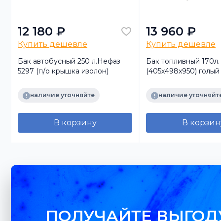
12 180 ₽
13 960 ₽
Купить дешевле
Купить дешевле
Бак автобусный 250 л.Нефаз
Бак топливный 170л.
5297 (п/о крышка изолон)
(405х498х950) голы
откидная (БАКОР)
)
наличие уточняйте
наличие уточняйт
В корзину
В корзин
ПОЛУЧАЙТЕ ВЫГОД