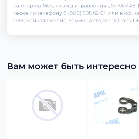
категорию Механизмы управления а/м КАМАЗ. К
также по телефону 8 (800) 505 62 04 или в оф
ПЭК, Байкал Сервис, КамионАвто, MagicTrans, 
Вам может быть интересно