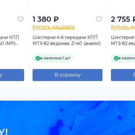
1 380 ₽
2 755 
Купить дешевле
Купить 
дачи КПП
Шестерня 4-й передачи КПП
Шестерня 
40 (MP)
МТЗ-82 ведомая, Z=40 (аналог)
МТЗ-82 ве
МЗШ Бела
в наличии:
1 шт
в налич
у
В корзину
У!