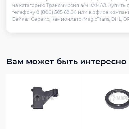
на категорию Трансмиссия а/м КАМАЗ. Купить д
телефону 8 (800) 505 62 04 или в офисе компа
Байкал Сервис, КамионАвто, MagicTrans, DHL, 
Вам может быть интересно