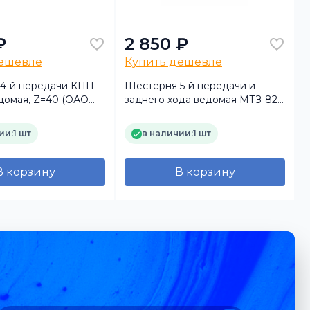
₽
2 850 ₽
дешевле
Купить дешевле
4-й передачи КПП
Шестерня 5-й передачи и
домая, Z=40 (ОАО
заднего хода ведомая МТЗ-82
русь)
(Z=38/19) (MP) (BLS)
(
ии:
1 шт
в наличии:
1 шт
В корзину
В корзину