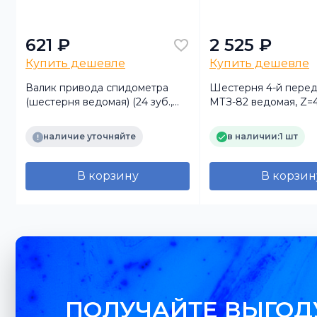
621 ₽
2 525 ₽
Купить дешевле
Купить дешевле
Валик привода спидометра
Шестерня 4-й пере
(шестерня ведомая) (24 зуб.,
МТЗ-82 ведомая, Z=
d=32,65мм) (АЗ УРАЛ)
(BLS)
наличие уточняйте
в наличии:
1 шт
В корзину
В корзин
ПОЛУЧАЙТЕ ВЫГОД