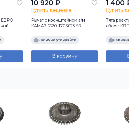
10 920 ₽
1 400 
Купить дешевле
Купить 
а ЕВРО
Рычаг с кронштейном а/м
Тяга реакт
тный
КАМАЗ 6520-1703623-50
сборе КПП
е
наличие уточняйте
наличие
у
В корзину