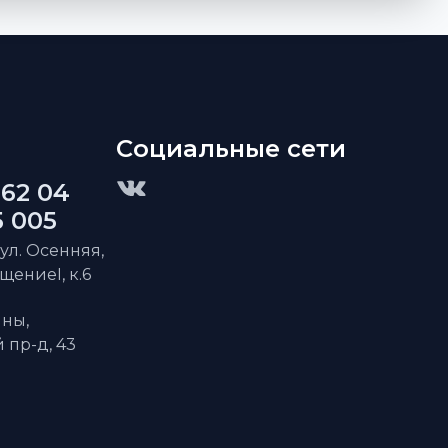
Социальные сети
 62 04
5 005
 ул. Осенняя,
ещениеI, к.6
ны,
пр-д, 43