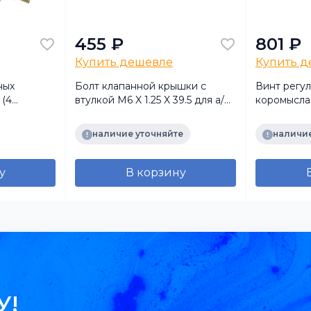
455 ₽
801 ₽
Купить дешевле
Купить 
ных
Болт клапанной крышки с
Винт регу
 (4
втулкой М6 X 1.25 X 39.5 для а/м
коромысла
динение
Cummins ISF2.8
A54105506
MB ОМ457/
наличие уточняйте
наличие
у
В корзину
У!