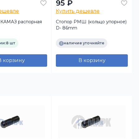
95 ₽
дешевле
Купить дешевле
м КАМАЗ распорная
Стопор РМШ (кольцо упорное)
D- 86mm
к
ии:
8 шт
наличие уточняйте
В корзину
В корзину