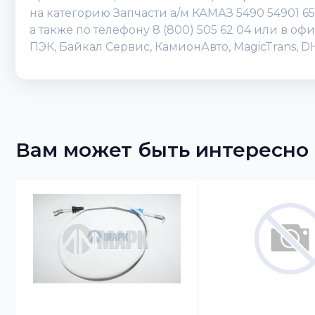
на категорию Запчасти а/м КАМАЗ 5490 54901 6
а также по телефону 8 (800) 505 62 04 или в 
ПЭК, Байкал Сервис, КамионАвто, MagicTrans, 
Вам может быть интересно