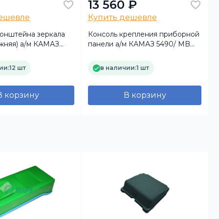
13 560 ₽
дешевле
Купить дешевле
онштейна зеркала
Консоль крепления приборной
ижняя) а/м КАМАЗ
панели а/м КАМАЗ 5490/ MB
or (Mercedes Benz)
(Mercedes Benz)
ии:
12 шт
в наличии:
1 шт
В корзину
В корзину