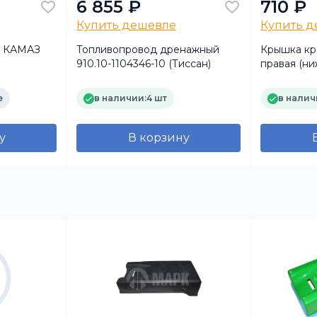
6 855 ₽
710 ₽
Купить дешевле
Купить 
м КАМАЗ
Топливопровод дренажный
Крышка кр
910.10-1104346-10 (Тиссан)
правая (н
5490 MB Ax
е
в наличии:
4 шт
в налич
у
В корзину