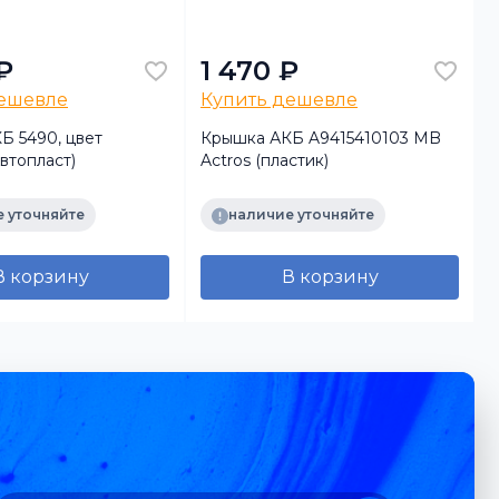
₽
1 470 ₽
дешевле
Купить дешевле
Б 5490, цвет
Крышка АКБ A9415410103 MB
втопласт)
Actros (пластик)
A
 уточняйте
наличие уточняйте
В корзину
В корзину