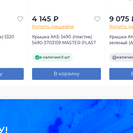
4 145 ₽
9 075 
Купить дешевле
Купить 
) 5320
Крышка АКБ 5490 (пластик)
Крышка АК
5490-3703159 MASTER-PLAST
зеленый (А
в наличии:
5 шт
наличие
у
В корзину
У!