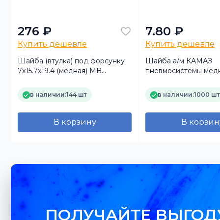
276 ₽
7.80 ₽
Купить дешевле
Купить дешевле
-
Шайба (втулка) под форсунку
Шайба а/м КАМАЗ
7x15.7x19.4 (медная) MB
пневмосистемы мед
OM924/OM926LA (BOSCH,
плоская 10х16х1,5
КИТАЙ)
в наличии:
144 шт
в наличии:
1000 шт
В корзину
В корзин
ПОЛУЧАЙТЕ ВЫГОД