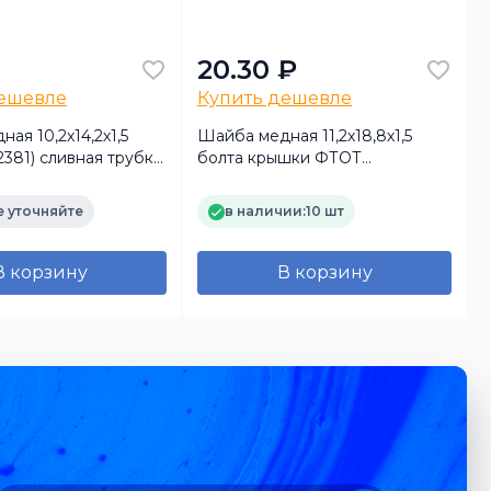
20.30 ₽
дешевле
Купить дешевле
ая 10,2х14,2х1,5
Шайба медная 11,2х18,8х1,5
Ш
12381) сливная трубка
болта крышки ФТОТ
 МАЗ
(прокладка)
(
 уточняйте
в наличии:
10 шт
В корзину
В корзину