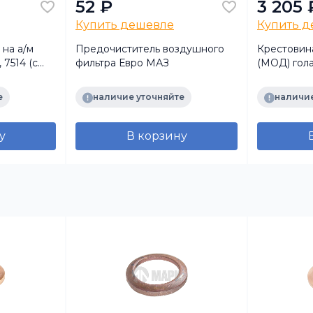
52 ₽
3 205 
Купить дешевле
Купить 
на а/м
Предочиститель воздушного
Крестовин
 7514 (с
фильтра Евро МАЗ
(МОД) гол
е
наличие уточняйте
наличие
у
В корзину