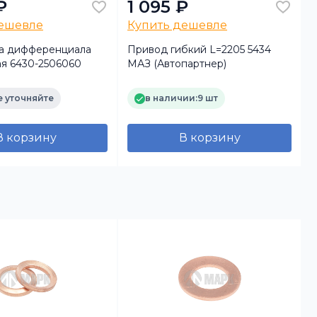
₽
1 095 ₽
дешевле
Купить дешевле
а дифференциала
Привод гибкий L=2205 5434
П
ая 6430-2506060
МАЗ (Автопартнер)
 уточняйте
в наличии:
9 шт
В корзину
В корзину