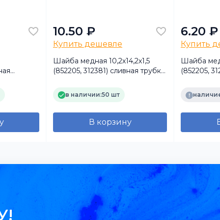
10.50 ₽
6.20 ₽
Купить дешевле
Купить 
Шайба медная 10,2х14,2х1,5
Шайба медн
ная
(852205, 312381) сливная трубка
(852205, 3
форсунки
форсунки
в наличии:
50 шт
наличие
у
В корзину
У!