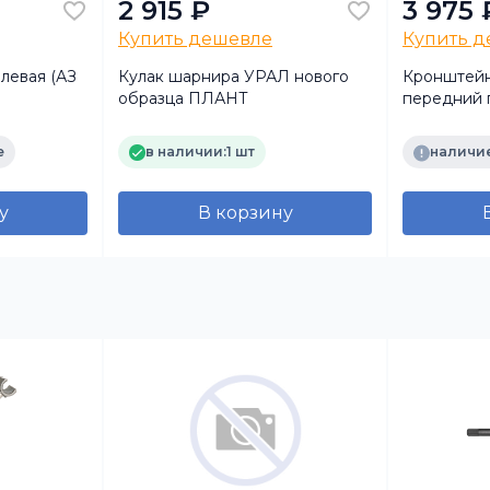
2 915 ₽
3 975 
Купить дешевле
Купить 
левая (АЗ
Кулак шарнира УРАЛ нового
Кронштейн
образца ПЛАНТ
передний 
отверстия 
УРАЛ)
е
в наличии:
1 шт
наличие
у
В корзину