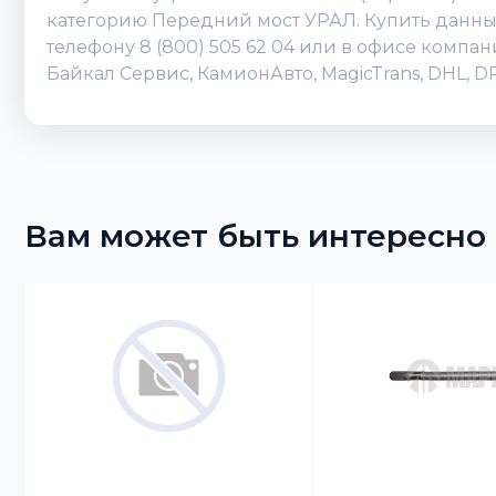
категорию Передний мост УРАЛ. Купить данный 
телефону 8 (800) 505 62 04 или в офисе компа
Байкал Сервис, КамионАвто, MagicTrans, DHL, 
Вам может быть интересно