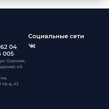
Социальные сети
 62 04
5 005
 ул. Осенняя,
ещениеI, к.6
ны,
пр-д, 43