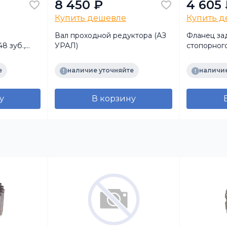
8 450 ₽
4 605
Купить дешевле
Купить 
Вал проходной редуктора (АЗ
Фланец зад
8 зуб.,
УРАЛ)
стопорног
РАЛ)
е
наличие уточняйте
наличие
у
В корзину