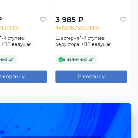
₽
3 985 ₽
дешевле
Купить дешевле
1-й ступени
Шестерня 1-й ступени
 КПП ведущая
редуктора КПП ведущая
20/20 (кор.шлиц)
МТЗ-82, Z=20/20 (кор.шлиц)
(
(ОАО МЗШ Беларусь)
ии:
1 шт
в наличии:
1 шт
В корзину
В корзину