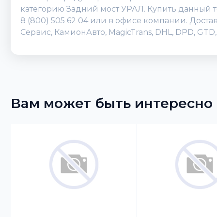
категорию Задний мост УРАЛ. Купить данный то
8 (800) 505 62 04 или в офисе компании. Дост
Сервис, КамионАвто, MagicTrans, DHL, DPD, GT
Вам может быть интересно