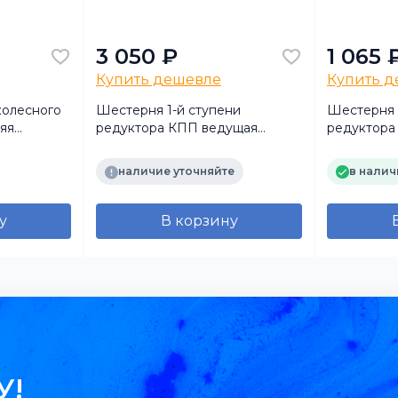
3 050 ₽
1 065 
Купить дешевле
Купить 
колесного
Шестерня 1-й ступени
Шестерня 
яя
редуктора КПП ведущая
редуктора
МТЗ-82, Z=20/20 (длин.шлиц)
МТЗ-82, Z=
(ОАО МЗШ Беларусь)
(аналог)
наличие уточняйте
в налич
у
В корзину
У!