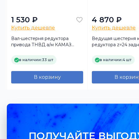
1 530 ₽
4 870 ₽
Купить дешевле
Купить дешевле
й
Вал-шестерня редуктора
Ведущая шестерня 
)
привода ТНВД а/м КАМАЗ
редуктора z=24 задн
МАРК
(MADARA)
в наличии:
33 шт
в наличии:
4 шт
В корзину
В корзин
ПОЛУЧАЙТЕ ВЫГОД