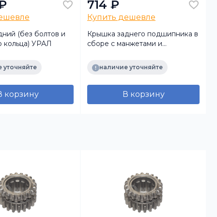
 ₽
714 ₽
дешевле
Купить дешевле
ний (без болтов и
Крышка заднего подшипника в
о кольца) УРАЛ
сборе с манжетами и
ц
прокладкой УРАЛ
 уточняйте
наличие уточняйте
В корзину
В корзину