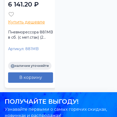
6 141.20 ₽
Купить дешевле
Пневморессора 881MB
в сб. (с мет.стак) (2
шп.+1 отвер. под возд.)
BPW/ТОНАР
Артикул:
881MB
(TrailerParts)
наличие уточняйте
В корзину
ПОЛУЧАЙТЕ ВЫГОДУ!
Узнавайте первыми о самых горячих скидках,
новинках и распродажах!