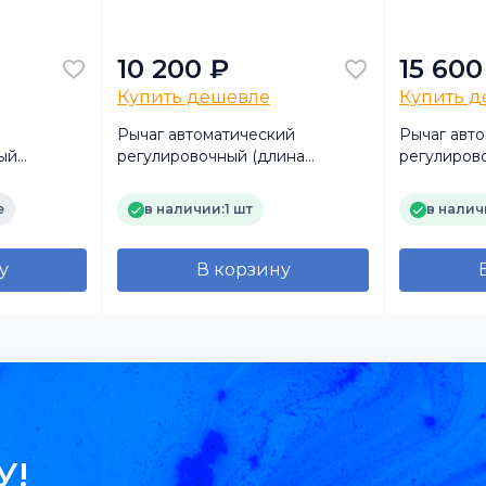
10 200 ₽
15 600
Купить дешевле
Купить 
Рычаг автоматический
Рычаг авт
ый
регулировочный (длина
регулиров
томагнат)
рукоятки = 145 мм) левый
рукоятки =
(Shaanxi Hande Axle Co., Ltd)
(Shaanxi Ha
е
в наличии:
1 шт
в налич
у
В корзину
У!