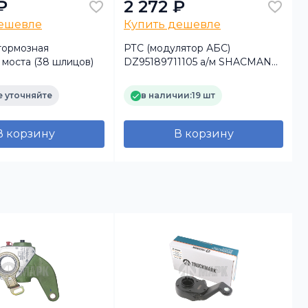
₽
2 272 ₽
дешевле
Купить дешевле
тормозная
РТС (модулятор АБС)
моста (38 шлицов)
DZ95189711105 а/м SHACMAN
Х3000 (TRUCKMARK)
(
 уточняйте
в наличии:
19 шт
В корзину
В корзину