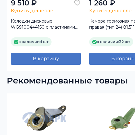
9 510 ₽
1 260 ₽
Купить дешевле
Купить дешевле
Колодки дисковые
Камера тормозная п
WG9100444150 с пластинами
правая (тип 24) 81.511
Sitrak задние (F204) (Bremhof)
SHACMAN F3000, X
(TRUCKMARK)
в наличии:
1 шт
в наличии:
32 шт
В корзину
В корзин
Рекомендованные товары