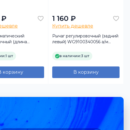
 ₽
1 160 ₽
дешевле
Купить дешевле
оматический
Рычаг регулировочный (задний
очный (длина
левый) WG9100340056 а/м
 145 мм) правый
SHACMAN Х3000, F3000,
nde Axle Co., Ltd)
HOWO (TRUCKMARK)
ии:
1 шт
в наличии:
3 шт
В корзину
В корзину