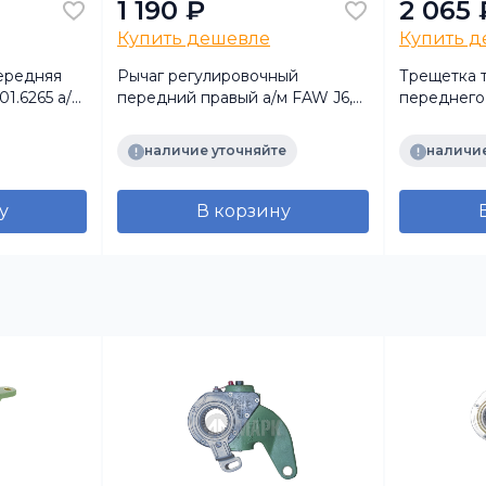
1 190 ₽
2 065 
Купить дешевле
Купить 
ередняя
Рычаг регулировочный
Трещетка 
01.6265 а/м
передний правый а/м FAW J6,
переднего 
3000
УРАЛ-63685, 6563
(TRUCKMARK)
наличие уточняйте
наличие
у
В корзину