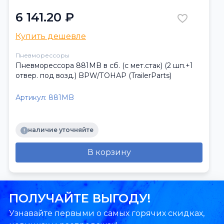
6 141.20 ₽
Купить дешевле
Пневморессоры
Пневморессора 881MB в сб. (с мет.стак) (2 шп.+1
отвер. под возд.) BPW/ТОНАР (TrailerParts)
Артикул:
881MB
наличие уточняйте
В корзину
ПОЛУЧАЙТЕ ВЫГОДУ!
Узнавайте первыми о самых горячих скидках,