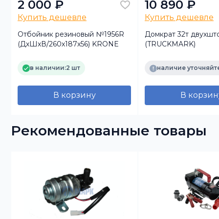
2 000 ₽
10 890 ₽
Купить дешевле
Купить дешевле
Отбойник резиновый №1956R
Домкрат 32т двухшт
2
(ДхШхВ/260х187х56) KRONE
(TRUCKMARK)
в наличии:
2 шт
наличие уточняйт
В корзину
В корзин
Рекомендованные товары