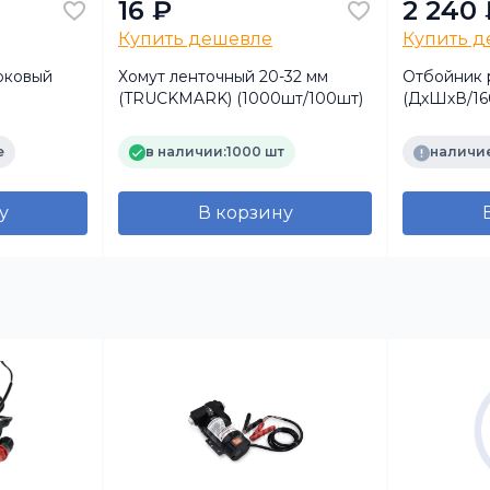
16 ₽
2 240 
Купить дешевле
Купить 
оковый
Хомут ленточный 20-32 мм
Отбойник 
(TRUCKMARK) (1000шт/100шт)
(ДхШхВ/16
е
в наличии:
1000 шт
наличие
у
В корзину