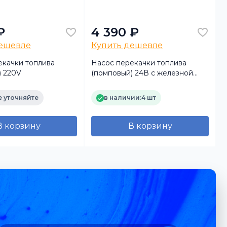
₽
4 390 ₽
дешевле
Купить дешевле
екачки топлива
Насос перекачки топлива
) 220V
(помповый) 24В с железной
ручкой
 уточняйте
в наличии:
4 шт
В корзину
В корзину