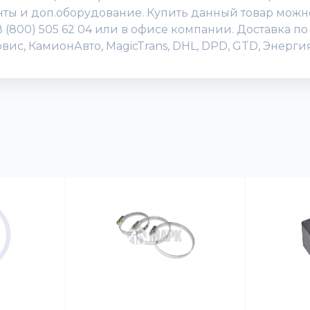
нты и доп.оборудование. Купить данный товар можн
 8 (800) 505 62 04 или в офисе компании. Доставка 
вис, КамионАвто, MagicTrans, DHL, DPD, GTD, Энерг