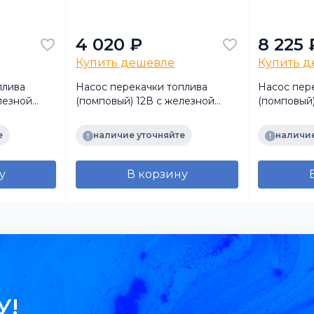
4 020 ₽
8 225 
Купить дешевле
Купить 
плива
Насос перекачки топлива
Насос пер
лезной
(помповый) 12В с железной
(помповый
ручкой (БелАвтоКомплект)
е
наличие уточняйте
наличие
у
В корзину
У!