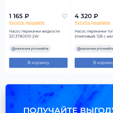
1 165 ₽
4 320 ₽
Купить дешевле
Купить дешевле
Насос перекачки жидкости
Насос перекачки то
З
321.3780010 24V
(помповый) 12В с же
ручкой
наличие уточняйте
наличие уточняйт
В корзину
В корзин
ПОЛУЧАЙТЕ ВЫГОД