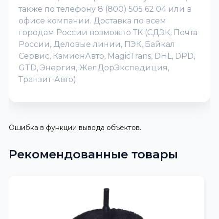
также по телефону 8 (800) 505 62 04 или в
офисе компании. Доставка по всем
городам России возможно ТК (СДЭК, Почта
России, Деловые линии, ПЭК, Байкал
Сервис, КамионАвто, MagicTrans, DHL, DPD,
GTD, Энергия, ЖелДорЭкспедиция,
Транзит-Авто).
Ошибка в функции вывода объектов.
Рекомендованные товары