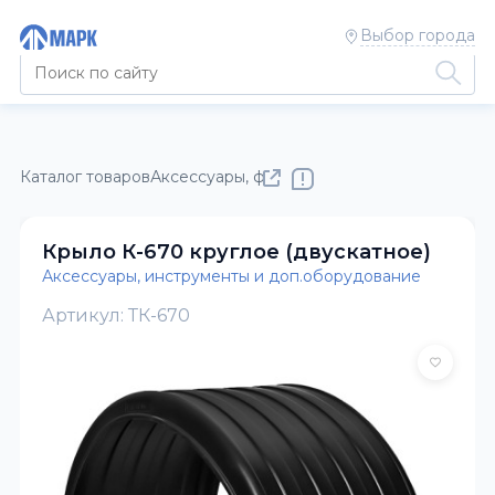
Выбор города
Каталог товаров
Аксессуары, фонари, фитинги, метизы
Аксе
Крыло К-670 круглое (двускатное)
Аксессуары, инструменты и доп.оборудование
Артикул: ТК-670