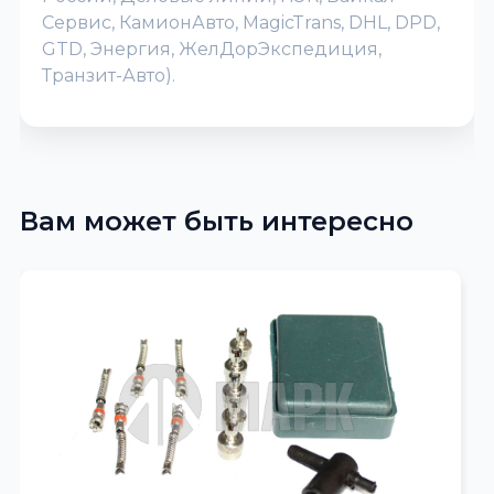
Сервис, КамионАвто, MagicTrans, DHL, DPD,
GTD, Энергия, ЖелДорЭкспедиция,
Транзит-Авто).
Вам может быть интересно