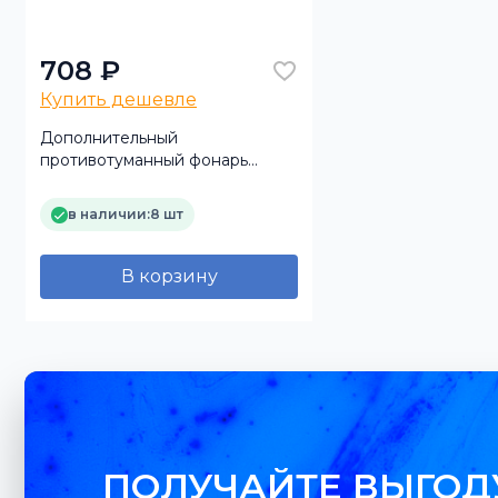
708 ₽
Купить дешевле
Дополнительный
противотуманный фонарь
красный 15 диодов 2 режима с
металическим кронштейном
в наличии:
8 шт
ТехАвтоСвет
В корзину
ПОЛУЧАЙТЕ ВЫГОД