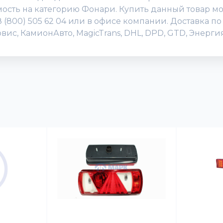
мость на категорию Фонари. Купить данный товар м
 8 (800) 505 62 04 или в офисе компании. Доставка 
вис, КамионАвто, MagicTrans, DHL, DPD, GTD, Энерг