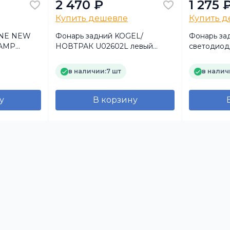
2 470 ₽
1 275 
Купить дешевле
Купить 
ONE NEW
Фонарь задний KOGEL/
Фонарь за
 АМР
НОВТРАК U02602L левый
светодиод
 ФГ-29
(белый) с разъёмом ASS-2
12V
ТехАвтоСвет
в наличии:
7 шт
в налич
у
В корзину