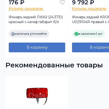
176 ₽
9 792 ₽
Купить дешевле
Купить дешевле
Фонарь задний ЛИАЗ (24.3731)
Фонарь задний KR
красный с катаф.габарит б/л
U029104R правый с
разъемом габаритом
диодный (Т.А.С.)
наличие уточняйте
в наличии:
1 шт
В корзину
В корзин
Рекомендованные товары