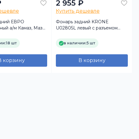
₽
2 955 ₽
дешевле
Купить дешевле
дний ЕВРО
Фонарь задний KRONE
ный а/м Камаз, Маз
U02805L левый с разъемом
R
EasyConn 7pin и габаритом
р
(кабель) (Т.А.С)
(
ии:
18 шт
в наличии:
5 шт
В корзину
В корзину