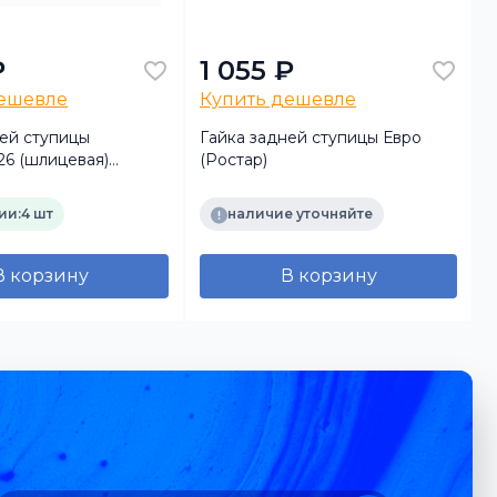
₽
1 055 ₽
дешевле
Купить дешевле
ней ступицы
Гайка задней ступицы Евро
Г
26 (шлицевая)
(Ростар)
м а/м КамАЗ-5490/MB
ии:
4 шт
наличие уточняйте
В корзину
В корзину