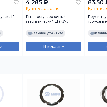
4 285 ₽
83.50 
Купить дешевле
Купить 
улака L1
Рычаг регулировочный
Пружина 
автоматический L1 ( (37
тормозные 
0,
шлицов, 5 отв.) (аналог)
 (аналог)
е
наличие уточняйте
наличие
у
В корзину