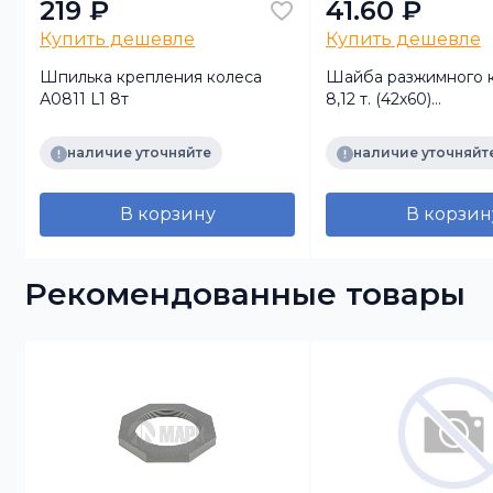
219 ₽
41.60 ₽
Купить дешевле
Купить дешевле
5
Шпилька крепления колеса
Шайба разжимного к
А0811 L1 8т
8,12 т. (42х60)
(Л1Н08КР11.1850/205
Л1С12КР21.1850/2050)
наличие уточняйте
наличие уточняйт
В корзину
В корзин
Рекомендованные товары