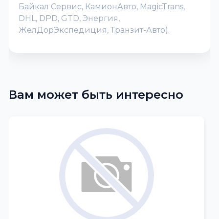
Байкал Сервис, КамионАвто, MagicTrans,
DHL, DPD, GTD, Энергия,
ЖелДорЭкспедиция, Транзит-Авто).
Вам может быть интересно