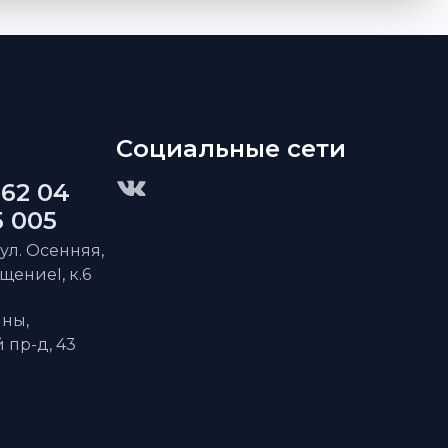
Социальные сети
 62 04
5 005
 ул. Осенняя,
ещениеI, к.6
ны,
пр-д, 43