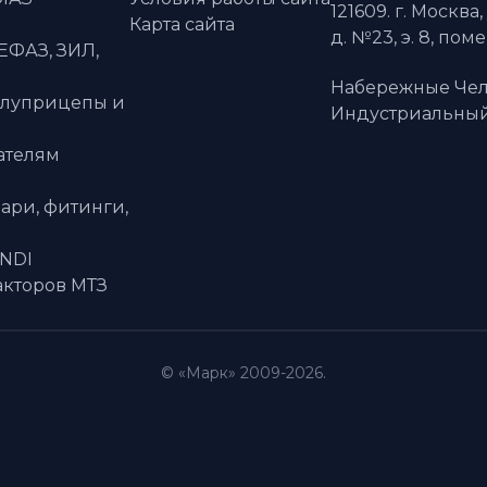
121609. г. Москва,
Карта сайта
д. №23, э. 8, пом
ЕФАЗ, ЗИЛ,
Набережные Чел
олуприцепы и
Индустриальный 
ателям
ари, фитинги,
ANDI
акторов МТЗ
© «Марк» 2009-2026.