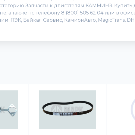
категорию Запчасти к двигателям КАММИНЗ. Купить
те, а также по телефону 8 (800) 505 62 04 или в оф
ии, ПЭК, Байкал Сервис, КамионАвто, MagicTrans, 