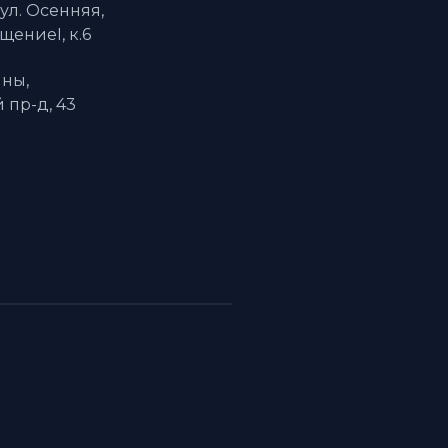
 ул. Осенняя,
ещениеI, к.6
ны,
пр-д, 43