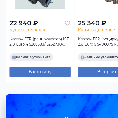
22 940 ₽
25 340 ₽
Купить дешевле
Купить дешевле
Клапан ЕГР (рециркулятор) ISF
Клапан ЕГР (рецирку
2.8 Euro 4 5266683/ 5262730/
2.8 Euro 5 5406075 
5288183/ 5310392/ 5405025
FOTON
наличие уточняйте
наличие уточняйт
В корзину
В корзин