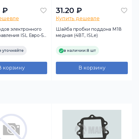
 ₽
31.20 ₽
дешевле
Купить дешевле
одов электронного
Шайба пробки поддона М18
Г
авления ISL Евро-5
медная (4ВТ, ISLe)
 уточняйте
в наличии:
8 шт
В корзину
В корзину