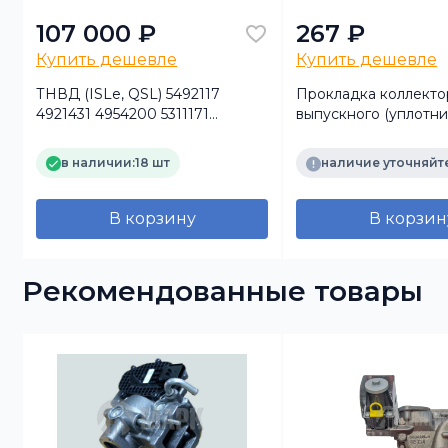
107 000 ₽
267 ₽
Купить дешевле
Купить дешевле
ТНВД (ISLe, QSL) 5492117
Прокладка коллекто
4921431 4954200 5311171
выпускного (уплотни
5594766 Оригинал
на 4 цилиндра) (ISF2.
DVMARK
в наличии:
18 шт
наличие уточняйт
В корзину
В корзин
Рекомендованные товары