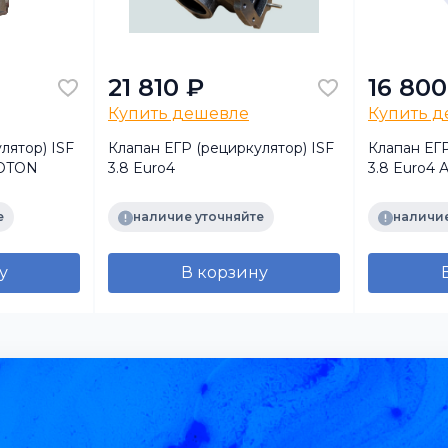
21 810 ₽
16 800
Купить дешевле
Купить 
лятор) ISF
Клапан ЕГР (рециркулятор) ISF
Клапан ЕГР
FOTON
3.8 Euro4
3.8 Euro4 
е
наличие уточняйте
наличие
у
В корзину