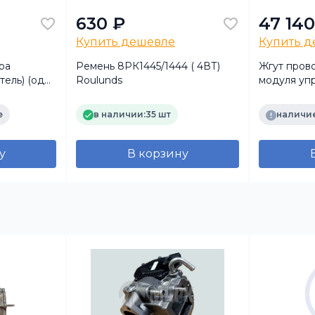
630 ₽
47 140
Купить дешевле
Купить 
ра
Ремень 8РК1445/1444 ( 4ВТ)
Жгут пров
тель) (одна
Roulunds
модуля упр
8)
Оригинал
е
в наличии:
35 шт
наличие
у
В корзину