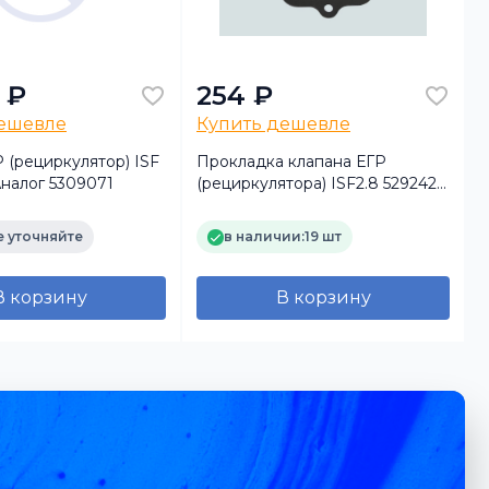
 ₽
254 ₽
дешевле
Купить дешевле
 (рециркулятор) ISF
Прокладка клапана ЕГР
Аналог 5309071
(рециркулятора) ISF2.8 5292427
с
/5273045 FOTON
 уточняйте
в наличии:
19 шт
В корзину
В корзину