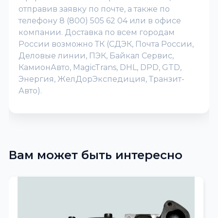
отправив заявку по почте, а также по
телефону 8 (800) 505 62 04 или в офисе
компании. Доставка по всем городам
России возможно ТК (СДЭК, Почта России,
Деловые линии, ПЭК, Байкал Сервис,
КамионАвто, MagicTrans, DHL, DPD, GTD,
Энергия, ЖелДорЭкспедиция, Транзит-
Авто).
Вам может быть интересно