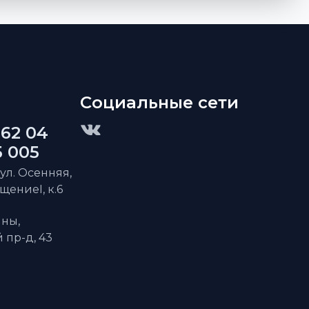
Социальные сети
 62 04
5 005
 ул. Осенняя,
ещениеI, к.6
ны,
пр-д, 43