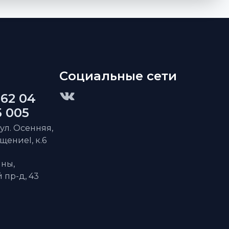
Социальные сети
 62 04
5 005
 ул. Осенняя,
ещениеI, к.6
ны,
пр-д, 43