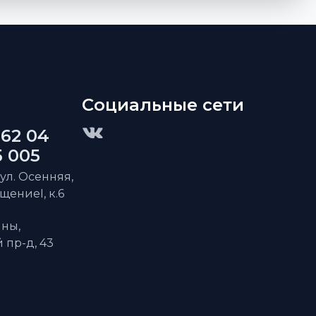
Социальные сети
 62 04
5 005
 ул. Осенняя,
ещениеI, к.6
ны,
пр-д, 43