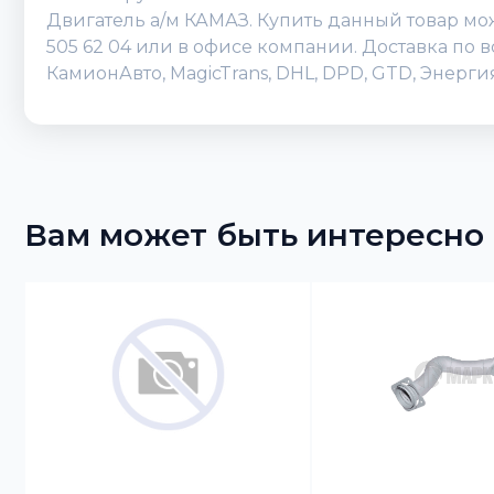
Двигатель а/м КАМАЗ. Купить данный товар можн
505 62 04 или в офисе компании. Доставка по 
КамионАвто, MagicTrans, DHL, DPD, GTD, Энерг
Вам может быть интересно