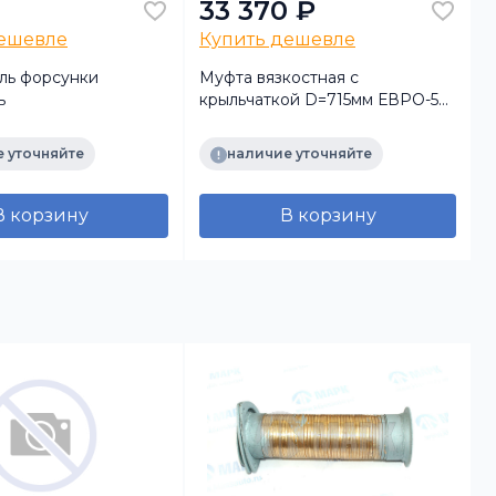
33 370 ₽
дешевле
Купить дешевле
ль форсунки
Муфта вязкостная с
ь
крыльчаткой D=715мм ЕВРО-5
аналог BW 020006547
(Технотрон)
 уточняйте
наличие уточняйте
В корзину
В корзину