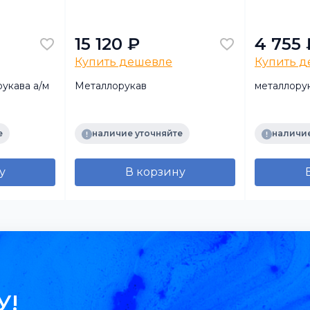
15 120 ₽
4 755 
Купить дешевле
Купить 
укава а/м
Металлорукав
металлору
е
наличие уточняйте
наличие
у
В корзину
У!