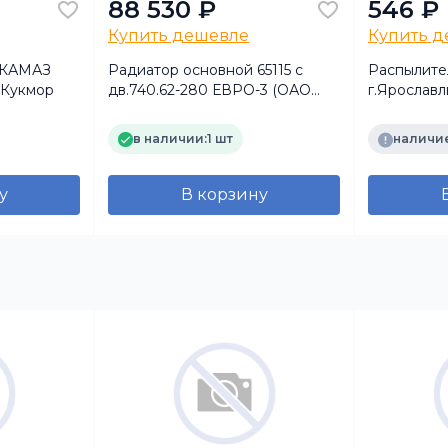
88 530 ₽
546 ₽
Купить дешевле
Купить 
м КАМАЗ
Радиатор основной 65115 с
Распылите
 Кукмор
дв.740.62-280 ЕВРО-3 (ОАО
г.Ярославл
ШААЗ)
в наличии:
1 шт
наличие
у
В корзину