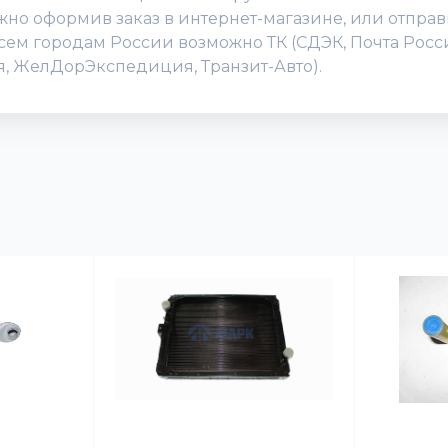
о оформив заказ в интернет-магазине, или отправив
всем городам России возможно ТК (СДЭК, Почта Росс
ия, ЖелДорЭкспедиция, Транзит-Авто).