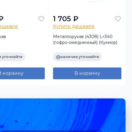
₽
1 705 ₽
дешевле
Купить дешевле
кав
Металлорукав (4308) L=340
М
(гофро-омедненный) (Кукмор)
 уточняйте
наличие уточняйте
В корзину
В корзину