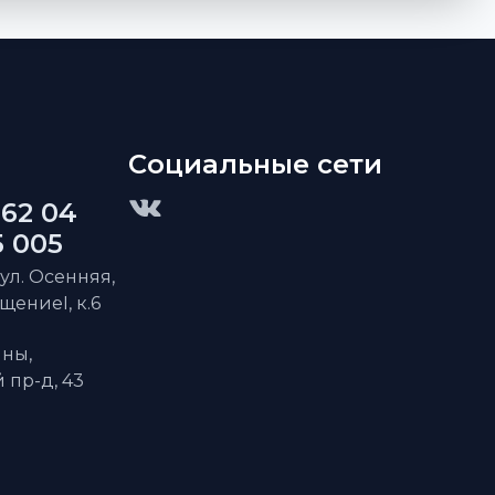
Социальные сети
 62 04
5 005
 ул. Осенняя,
ещениеI, к.6
ны,
пр-д, 43