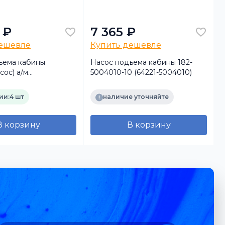
 ₽
7 365 ₽
дешевле
Купить дешевле
ъема кабины
Насос подъема кабины 182-
сос) а/м
5004010-10 (64221-5004010)
01 (TRUCKMARK)
3
ии:
4 шт
наличие уточняйте
В корзину
В корзину