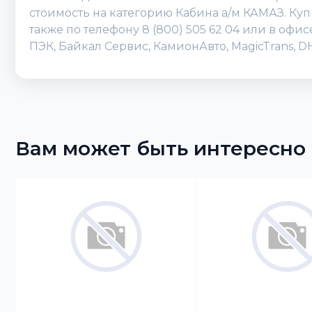
стоимость на категорию Кабина а/м КАМАЗ. Куп
также по телефону 8 (800) 505 62 04 или в оф
ПЭК, Байкал Сервис, КамионАвто, MagicTrans, 
Вам может быть интересно