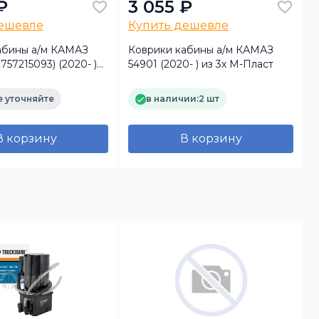
₽
3 055 ₽
дешевле
Купить дешевле
абины а/м КАМАЗ
Коврики кабины а/м КАМАЗ
757215093) (2020- )
54901 (2020- ) из 3х М-Пласт
иуретан)
 уточняйте
в наличии:
2 шт
В корзину
В корзину