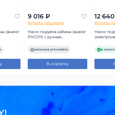
9 016 ₽
12 640
Купить дешевле
Купить 
ны (аналог
Насос подъема кабины (аналог
Насос под
PHC019, с ручным
(электрона
м
управлением) для а/м
КамАЗ-549
CKMARK)
КАМАЗ-54901 (TRUCKMARK)
е
наличие уточняйте
в налич
у
В корзину
У!