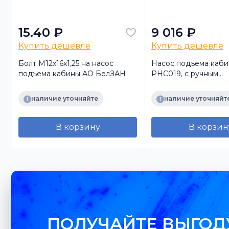
15.40 ₽
9 016 ₽
Купить дешевле
Купить дешевле
O
Болт М12х16х1,25 на насос
Насос подъема каби
подъема кабины АО БелЗАН
PHC019, с ручным
управлением) для а/
КАМАЗ-54901 (TRU
наличие уточняйте
наличие уточняйт
В корзину
В корзин
ПОЛУЧАЙТЕ ВЫГОД