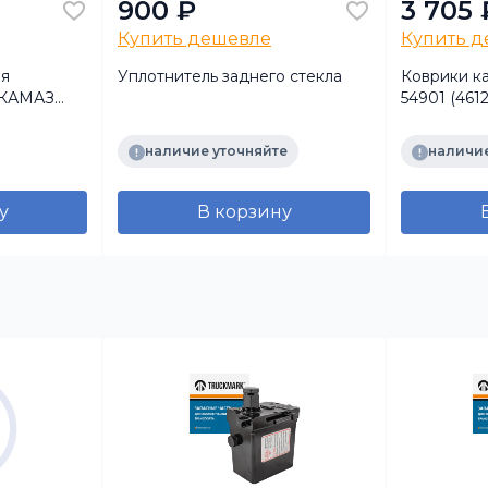
900 ₽
3 705 
Купить дешевле
Купить 
ая
Уплотнитель заднего стекла
Коврики к
м КАМАЗ
54901 (4612
оранжевая
из 3х (Пол
наличие уточняйте
наличие
у
В корзину