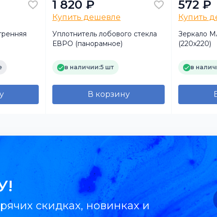
1 820 ₽
572 ₽
Купить дешевле
Купить 
тренняя
Уплотнитель лобового стекла
Зеркало 
ЕВРО (панорамное)
(220х220)
е
в наличии:
5 шт
в налич
у
В корзину
У!
рячих скидках, новинках и