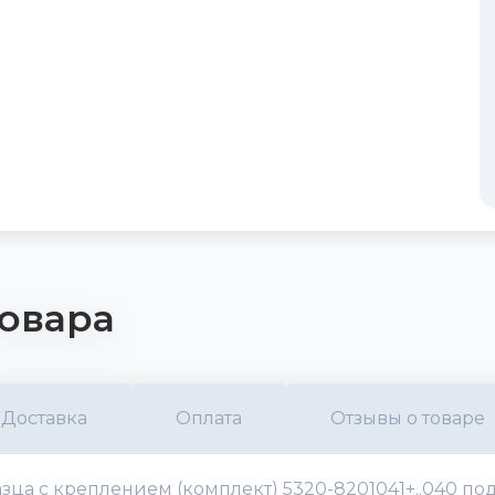
овара
Доставка
Оплата
Отзывы о товаре
зца с креплением (комплект) 5320-8201041+..040 под