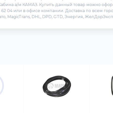
Кабина а/м КАМАЗ. Купить данный товар можно офор
505 62 04 или в офисе компании. Доставка по всем го
о, MagicTrans, DHL, DPD, GTD, Энергия, ЖелДорЭксп