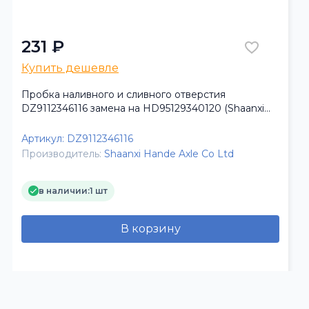
231 ₽
Купить дешевле
Пробка наливного и сливного отверстия
DZ9112346116 замена на HD95129340120 (Shaanxi
Hande Axle Co.)
Артикул:
DZ9112346116
Производитель:
Shaanxi Hande Axle Co Ltd
в наличии:
1 шт
В корзину