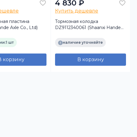
4 830 ₽
дешевле
Купить дешевле
ная пластина
Тормозная колодка
nde Axle Co., Ltd)
DZ9112340061 (Shaanxi Hande
Axle Co.)
5
ии:
1 шт
наличие уточняйте
В корзину
В корзину