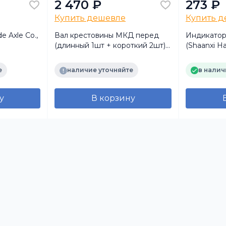
2 470 ₽
273 ₽
Купить дешевле
Купить 
 Axle Co.,
Вал крестовины МКД перед
Индикатор
(длинный 1шт + короткий 2шт)
(Shaanxi Ha
HD90009320369 (Shaanxi
Hande Axle Co., Ltd)
е
наличие уточняйте
в налич
у
В корзину