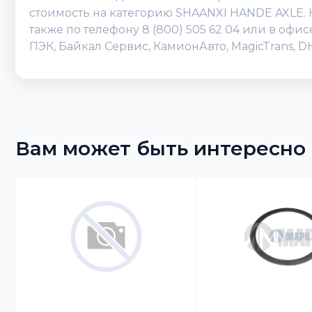
стоимость на категорию SHAANXI HANDE AXLE. К
также по телефону 8 (800) 505 62 04 или в оф
ПЭК, Байкал Сервис, КамионАвто, MagicTrans, 
Вам может быть интересно