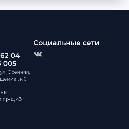
Социальные сети
 62 04
5 005
 ул. Осенняя,
ещениеI, к.6
ны,
пр-д, 43