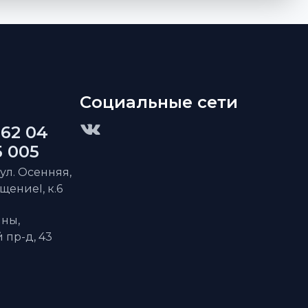
Социальные сети
 62 04
5 005
 ул. Осенняя,
ещениеI, к.6
ны,
пр-д, 43