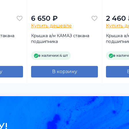
6 650 ₽
2 460
Купить дешевле
Купить 
такана
Крышка а/м КАМАЗ стакана
Крышка а/
подшипника
подшипни
в наличии:
4 шт
в налич
у
В корзину
У!