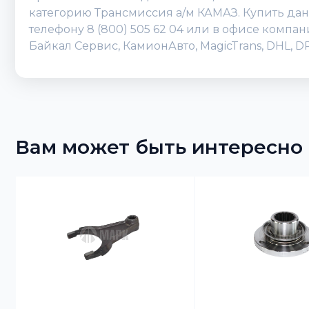
категорию Трансмиссия а/м КАМАЗ. Купить данн
телефону 8 (800) 505 62 04 или в офисе компа
Байкал Сервис, КамионАвто, MagicTrans, DHL, 
Вам может быть интересно