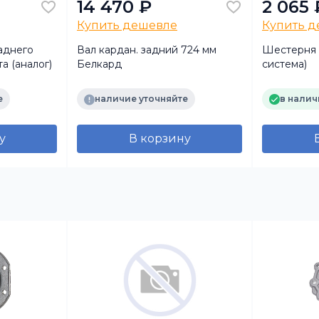
14 470 ₽
2 065 
Купить дешевле
Купить 
аднего
Вал кардан. задний 724 мм
Шестерня
а (аналог)
Белкард
система)
е
наличие уточняйте
в налич
у
В корзину