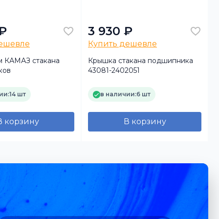
 ₽
3 930 ₽
дешевле
Купить дешевле
м КАМАЗ стакана
Крышка стакана подшипника
ков
43081-2402051
ии:
14 шт
в наличии:
6 шт
В корзину
В корзину